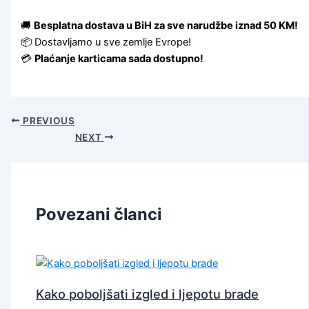
🚚
Besplatna dostava u BiH za sve narudžbe iznad 50 KM!
📦 Dostavljamo u sve zemlje Evrope!
💳
Plaćanje karticama sada dostupno!
PREVIOUS
NEXT
Povezani članci
Kako poboljšati izgled i ljepotu brade