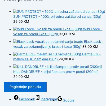
SUN PROTECT - 100% prirodna zaštita od sunca (30g)
29,00
KM
Wild Force -
vosak za bradu i kosu (60g)
33,00
KM
Black Jack -
vosak za potamnjivanje brade i kose (60g)
33,00
KM
Derma Fix -
melem sa 10 namjena (30g)
24,00
KM
KILL DANDRUFF - biljni šampon protiv peruti (200ml)
29,00
KM
Pogledajte ponudu
Facebook
Instagram
Google