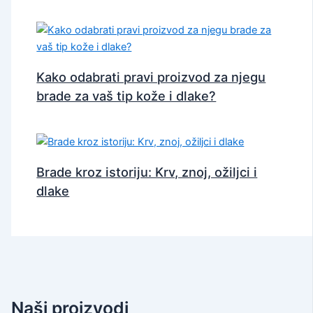
Kako odabrati pravi proizvod za njegu
brade za vaš tip kože i dlake?
Brade kroz istoriju: Krv, znoj, ožiljci i
dlake
Naši proizvodi