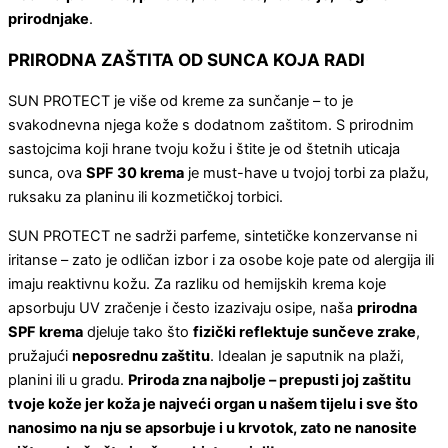
prirodnjake
.
PRIRODNA ZAŠTITA OD SUNCA KOJA RADI
SUN PROTECT je više od kreme za sunčanje – to je
svakodnevna njega kože s dodatnom zaštitom. S prirodnim
sastojcima koji hrane tvoju kožu i štite je od štetnih uticaja
sunca, ova
SPF 30 krema
je must-have u tvojoj torbi za plažu,
ruksaku za planinu ili kozmetičkoj torbici.
SUN PROTECT ne sadrži parfeme, sintetičke konzervanse ni
iritanse – zato je odličan izbor i za osobe koje pate od alergija ili
imaju reaktivnu kožu. Za razliku od hemijskih krema koje
apsorbuju UV zračenje i često izazivaju osipe, naša
prirodna
SPF krema
djeluje tako što
fizički reflektuje sunčeve zrake
,
pružajući
neposrednu zaštitu
. Idealan je saputnik na plaži,
planini ili u gradu.
Priroda zna najbolje – prepusti joj zaštitu
tvoje kože jer koža je najveći organ u našem tijelu i sve što
nanosimo na nju se apsorbuje i u krvotok, zato ne nanosite