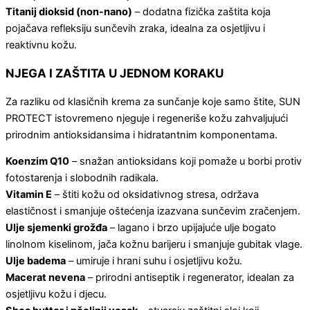
Titanij dioksid (non-nano)
– dodatna fizička zaštita koja
pojačava refleksiju sunčevih zraka, idealna za osjetljivu i
reaktivnu kožu.
NJEGA I ZAŠTITA U JEDNOM KORAKU
Za razliku od klasičnih krema za sunčanje koje samo štite, SUN
PROTECT istovremeno njeguje i regeneriše kožu zahvaljujući
prirodnim antioksidansima i hidratantnim komponentama.
Koenzim Q10
– snažan antioksidans koji pomaže u borbi protiv
fotostarenja i slobodnih radikala.
Vitamin E
– štiti kožu od oksidativnog stresa, održava
elastičnost i smanjuje oštećenja izazvana sunčevim zračenjem.
Ulje sjemenki grožđa
– lagano i brzo upijajuće ulje bogato
linolnom kiselinom, jača kožnu barijeru i smanjuje gubitak vlage.
Ulje badema
– umiruje i hrani suhu i osjetljivu kožu.
Macerat nevena
– prirodni antiseptik i regenerator, idealan za
osjetljivu kožu i djecu.