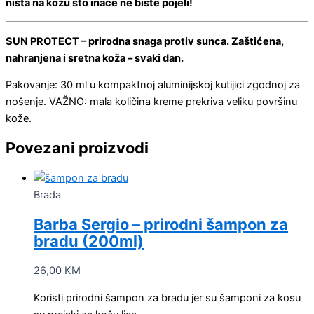
ništa na kožu što inače ne biste pojeli!
SUN PROTECT – prirodna snaga protiv sunca. Zaštićena,
nahranjena i sretna koža – svaki dan.
Pakovanje: 30 ml u kompaktnoj aluminijskoj kutijici zgodnoj za
nošenje. VAŽNO: mala količina kreme prekriva veliku površinu
kože.
Povezani proizvodi
Brada
Barba Sergio – prirodni šampon za
bradu (200ml)
26,00
KM
Koristi prirodni šampon za bradu jer su šamponi za kosu