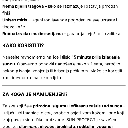
Nema bijelih tragova
– lako se razmazuje i ostavlja prirodan
finiš
Unisex miris
– lagani ton lavande pogodan za sve uzraste i
tipove kože
Ručna izrada u malim serijama
– garancija svježine i kvaliteta
KAKO KORISTITI?
Nanesite ravnomjerno na lice i tijelo
15 minuta prije izlaganja
suncu
. Obavezno ponoviti nanošenje nakon 2 sata, naročito
nakon plivanja, znojenja ili brisanja peškirom. Može se koristiti
kao dnevna krema tokom ljeta.
ZA KOGA JE NAMIJENJEN?
Za sve koji žele
prirodnu, sigurnu i efikasnu zaštitu od sunca
–
uključujući trudnice, djecu, osobe s osjetljivom kožom i one koji
izbjegavaju sintetičke proizvode. SUN PROTECT je savršen
izbor za
planinare, plivače, bicikliste, roditelje, vegane i