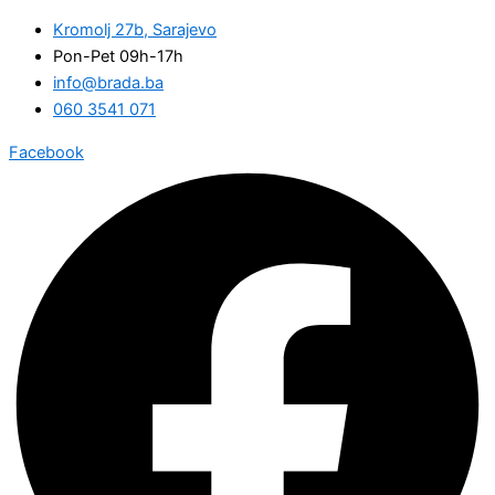
Kromolj 27b, Sarajevo
Pon-Pet 09h-17h
info@brada.ba
060 3541 071
Facebook