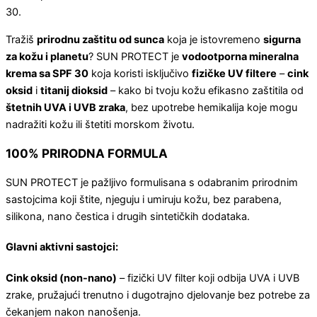
30.
Tražiš
prirodnu zaštitu od sunca
koja je istovremeno
sigurna
za kožu i planetu
? SUN PROTECT je
vodootporna mineralna
krema sa SPF 30
koja koristi isključivo
fizičke UV filtere
–
cink
oksid
i
titanij dioksid
– kako bi tvoju kožu efikasno zaštitila od
štetnih UVA i UVB zraka
, bez upotrebe hemikalija koje mogu
nadražiti kožu ili štetiti morskom životu.
100% PRIRODNA FORMULA
SUN PROTECT je pažljivo formulisana s odabranim prirodnim
sastojcima koji štite, njeguju i umiruju kožu, bez parabena,
silikona, nano čestica i drugih sintetičkih dodataka.
Glavni aktivni sastojci:
Cink oksid (non-nano)
– fizički UV filter koji odbija UVA i UVB
zrake, pružajući trenutno i dugotrajno djelovanje bez potrebe za
čekanjem nakon nanošenja.