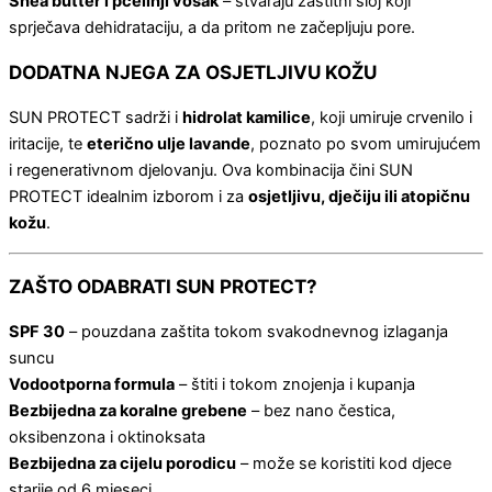
Shea butter i pčelinji vosak
– stvaraju zaštitni sloj koji
sprječava dehidrataciju, a da pritom ne začepljuju pore.
DODATNA NJEGA ZA OSJETLJIVU KOŽU
SUN PROTECT sadrži i
hidrolat kamilice
, koji umiruje crvenilo i
iritacije, te
eterično ulje lavande
, poznato po svom umirujućem
i regenerativnom djelovanju. Ova kombinacija čini SUN
PROTECT idealnim izborom i za
osjetljivu, dječiju ili atopičnu
kožu
.
ZAŠTO ODABRATI SUN PROTECT?
SPF 30
– pouzdana zaštita tokom svakodnevnog izlaganja
suncu
Vodootporna formula
– štiti i tokom znojenja i kupanja
Bezbijedna za koralne grebene
– bez nano čestica,
oksibenzona i oktinoksata
Bezbijedna za cijelu porodicu
– može se koristiti kod djece
starije od 6 mjeseci