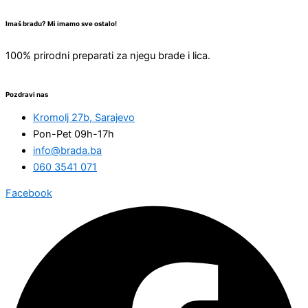
Imaš bradu? Mi imamo sve ostalo!
100% prirodni preparati za njegu brade i lica.
Pozdravi nas
Kromolj 27b, Sarajevo
Pon-Pet 09h-17h
info@brada.ba
060 3541 071
Facebook