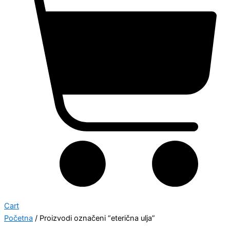
Cart
Početna
/ Proizvodi označeni “eterična ulja”