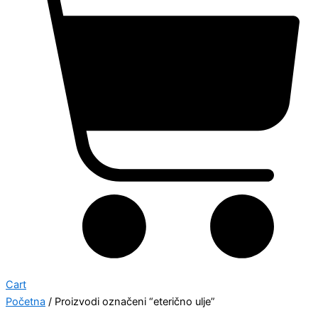
Cart
Početna
/ Proizvodi označeni “eterično ulje”